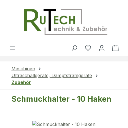
Zum Hauptinhalt springen
Du hast 0 Produ
Ware
Maschinen
Ultraschallgeräte, Dampfstrahlgeräte
Zubehör
Schmuckhalter - 10 Haken
Bildergalerie überspringen