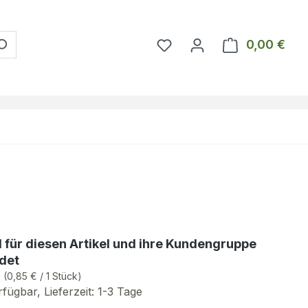
Du hast 0 Produkte auf 
0,00 €
Ware
d für diesen Artikel und ihre Kundengruppe
det
k
(0,85 € / 1 Stück)
fügbar, Lieferzeit: 1-3 Tage