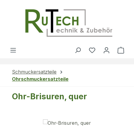
Zum Hauptinhalt springen
Du hast 0 Produ
Ware
Schmuckersatzteile
Ohrschmuckersatzteile
Ohr-Brisuren, quer
Bildergalerie überspringen