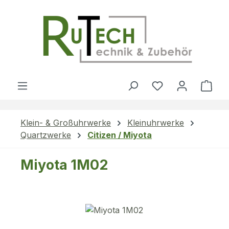
Zum Hauptinhalt springen
Du hast 0 Produ
Ware
Klein- & Großuhrwerke
Kleinuhrwerke
Quartzwerke
Citizen / Miyota
Miyota 1M02
Bildergalerie überspringen