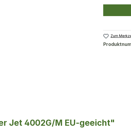
Zum Merkze
Produktnu
ler Jet 4002G/M EU-geeicht"