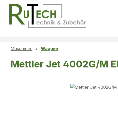
m Hauptinhalt springen
Zur Suche springen
Zur Hauptnavigation springen
Maschinen
Waagen
Mettler Jet 4002G/M E
Bildergalerie überspringen