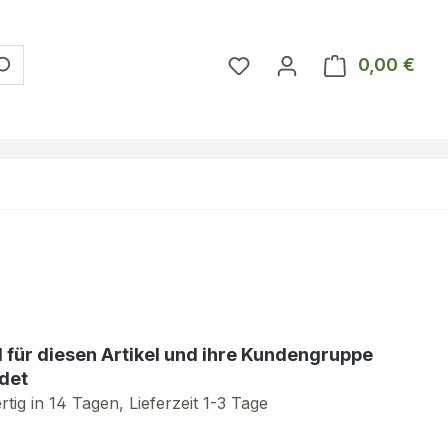
Du hast 0 Produkte auf 
0,00 €
Ware
d für diesen Artikel und ihre Kundengruppe
det
tig in 14 Tagen, Lieferzeit 1-3 Tage