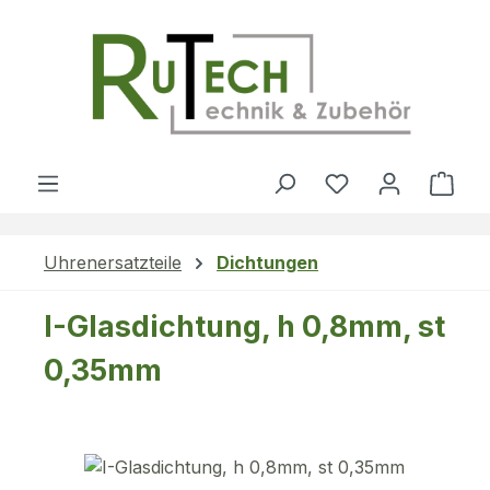
Zum Hauptinhalt springen
Du hast 0 Produ
Ware
Uhrenersatzteile
Dichtungen
I-Glasdichtung, h 0,8mm, st
0,35mm
Bildergalerie überspringen