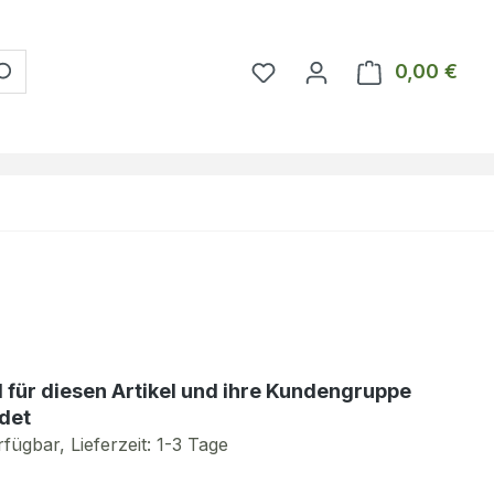
Du hast 0 Produkte auf 
0,00 €
Ware
d für diesen Artikel und ihre Kundengruppe
det
fügbar, Lieferzeit: 1-3 Tage