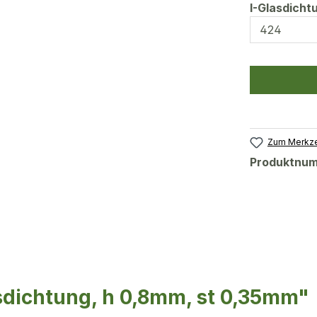
I-Glasdich
Zum Merkze
Produktnu
sdichtung, h 0,8mm, st 0,35mm"