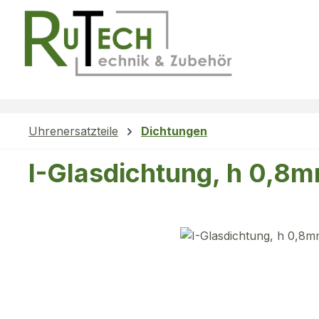
m Hauptinhalt springen
Zur Suche springen
Zur Hauptnavigation springen
Uhrenersatzteile
Dichtungen
I-Glasdichtung, h 0,8
Bildergalerie überspringen