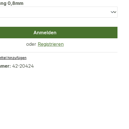
auswählen
tung 0,8mm
Anmelden
oder
Registrieren
ttel hinzufügen
mmer:
42-20424