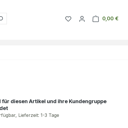
Du hast 0 Produkte auf 
0,00 €
Ware
d für diesen Artikel und ihre Kundengruppe
det
fügbar, Lieferzeit: 1-3 Tage