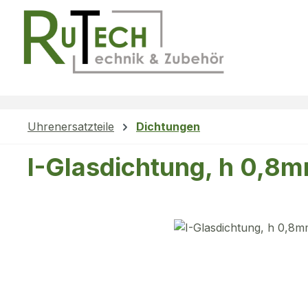
m Hauptinhalt springen
Zur Suche springen
Zur Hauptnavigation springen
Uhrenersatzteile
Dichtungen
I-Glasdichtung, h 0,8
Bildergalerie überspringen