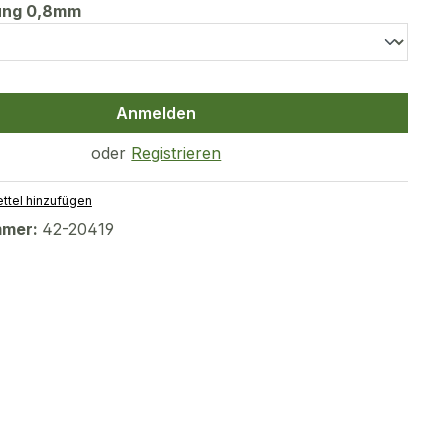
auswählen
tung 0,8mm
Anmelden
oder
Registrieren
ttel hinzufügen
mmer:
42-20419