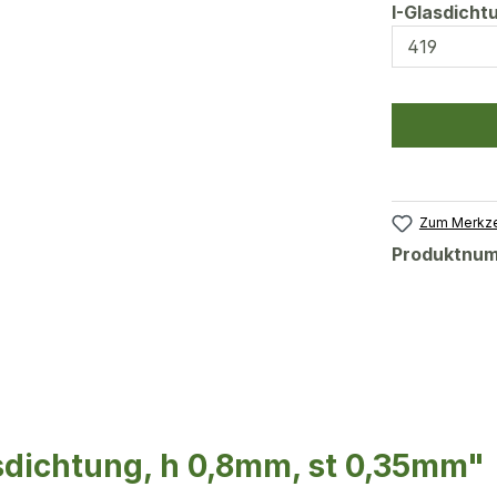
I-Glasdich
Zum Merkze
Produktnu
sdichtung, h 0,8mm, st 0,35mm"