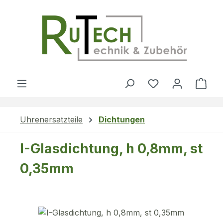
Zum Hauptinhalt springen
Du hast 0 Produ
Ware
Uhrenersatzteile
Dichtungen
I-Glasdichtung, h 0,8mm, st
0,35mm
Bildergalerie überspringen