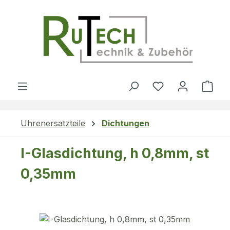
Zum Hauptinhalt springen
Du hast 0 Produ
Ware
Uhrenersatzteile
Dichtungen
I-Glasdichtung, h 0,8mm, st
0,35mm
Bildergalerie überspringen