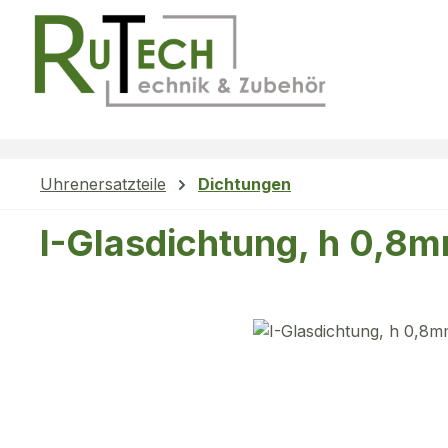
m Hauptinhalt springen
Zur Suche springen
Zur Hauptnavigation springen
Uhrenersatzteile
Dichtungen
I-Glasdichtung, h 0,8
Bildergalerie überspringen