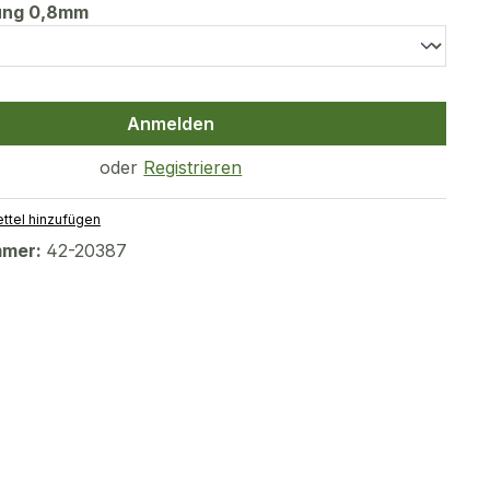
auswählen
tung 0,8mm
Anmelden
oder
Registrieren
ttel hinzufügen
mmer:
42-20387