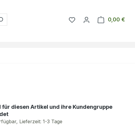
Du hast 0 Produkte auf 
0,00 €
Ware
d für diesen Artikel und ihre Kundengruppe
det
fügbar, Lieferzeit: 1-3 Tage