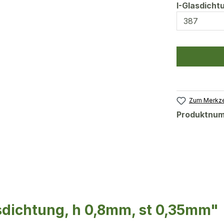
I-Glasdich
Zum Merkze
Produktnu
sdichtung, h 0,8mm, st 0,35mm"