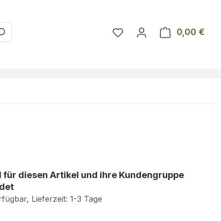
Du hast 0 Produkte auf 
0,00 €
Ware
d für diesen Artikel und ihre Kundengruppe
det
fügbar, Lieferzeit: 1-3 Tage