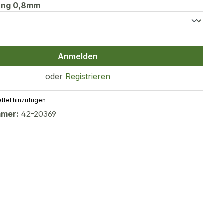
auswählen
tung 0,8mm
Anmelden
oder
Registrieren
ttel hinzufügen
mmer:
42-20369