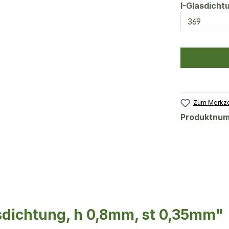
I-Glasdich
Zum Merkze
Produktnu
sdichtung, h 0,8mm, st 0,35mm"