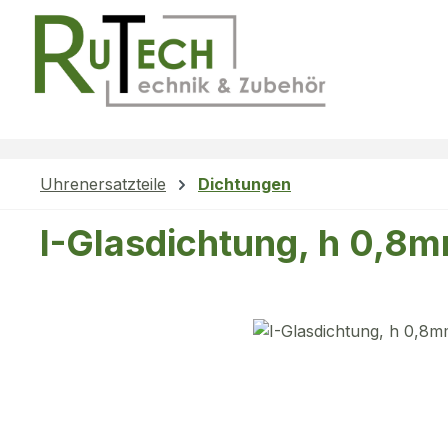
m Hauptinhalt springen
Zur Suche springen
Zur Hauptnavigation springen
Uhrenersatzteile
Dichtungen
I-Glasdichtung, h 0,8
Bildergalerie überspringen