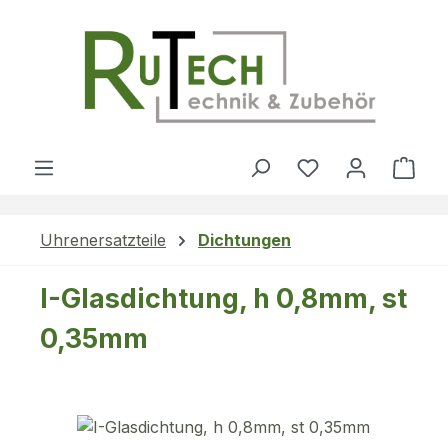
Zum Hauptinhalt springen
Du hast 0 Produ
Ware
Uhrenersatzteile
Dichtungen
I-Glasdichtung, h 0,8mm, st
0,35mm
Bildergalerie überspringen