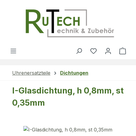
Zum Hauptinhalt springen
Du hast 0 Produ
Ware
Uhrenersatzteile
Dichtungen
I-Glasdichtung, h 0,8mm, st
0,35mm
Bildergalerie überspringen