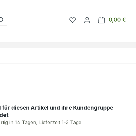
Du hast 0 Produkte auf 
0,00 €
Ware
d für diesen Artikel und ihre Kundengruppe
det
tig in 14 Tagen, Lieferzeit 1-3 Tage