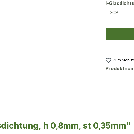
I-Glasdich
Zum Merkze
Produktnu
sdichtung, h 0,8mm, st 0,35mm"