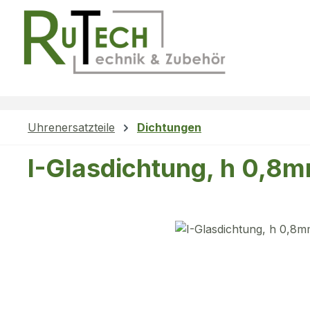
m Hauptinhalt springen
Zur Suche springen
Zur Hauptnavigation springen
Uhrenersatzteile
Dichtungen
I-Glasdichtung, h 0,8
Bildergalerie überspringen