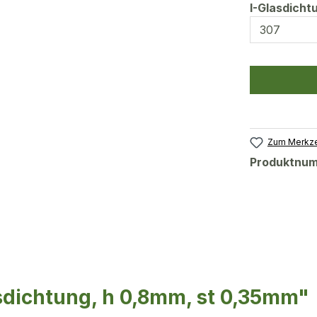
I-Glasdich
Zum Merkze
Produktnu
sdichtung, h 0,8mm, st 0,35mm"