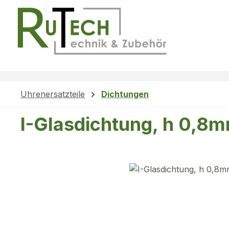
m Hauptinhalt springen
Zur Suche springen
Zur Hauptnavigation springen
Uhrenersatzteile
Dichtungen
I-Glasdichtung, h 0,8
Bildergalerie überspringen