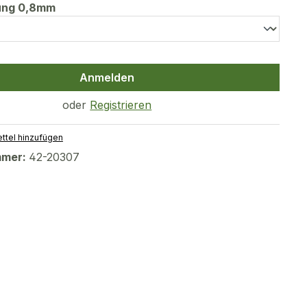
auswählen
tung 0,8mm
Anmelden
oder
Registrieren
ttel hinzufügen
mmer:
42-20307