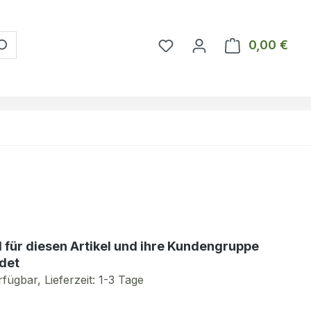
Du hast 0 Produkte auf 
0,00 €
Ware
d für diesen Artikel und ihre Kundengruppe
det
fügbar, Lieferzeit: 1-3 Tage