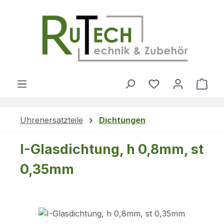
Zum Hauptinhalt springen
Du hast 0 Produ
Ware
Uhrenersatzteile
Dichtungen
I-Glasdichtung, h 0,8mm, st
0,35mm
Bildergalerie überspringen