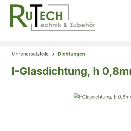
m Hauptinhalt springen
Zur Suche springen
Zur Hauptnavigation springen
Uhrenersatzteile
Dichtungen
I-Glasdichtung, h 0,8
Bildergalerie überspringen