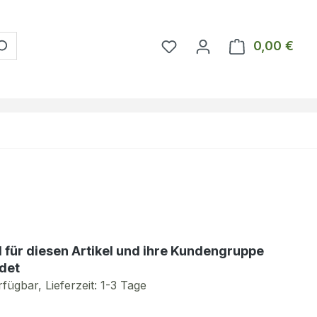
Du hast 0 Produkte auf 
0,00 €
Ware
d für diesen Artikel und ihre Kundengruppe
det
fügbar, Lieferzeit: 1-3 Tage