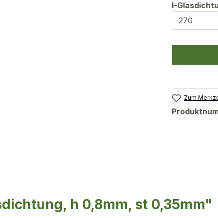
I-Glasdich
Zum Merkze
Produktnu
sdichtung, h 0,8mm, st 0,35mm"