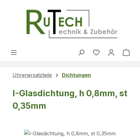
Zum Hauptinhalt springen
Du hast 0 Produ
Ware
Uhrenersatzteile
Dichtungen
I-Glasdichtung, h 0,8mm, st
0,35mm
Bildergalerie überspringen