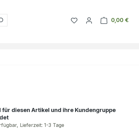
Du hast 0 Produkte auf 
0,00 €
Ware
d für diesen Artikel und ihre Kundengruppe
det
fügbar, Lieferzeit: 1-3 Tage