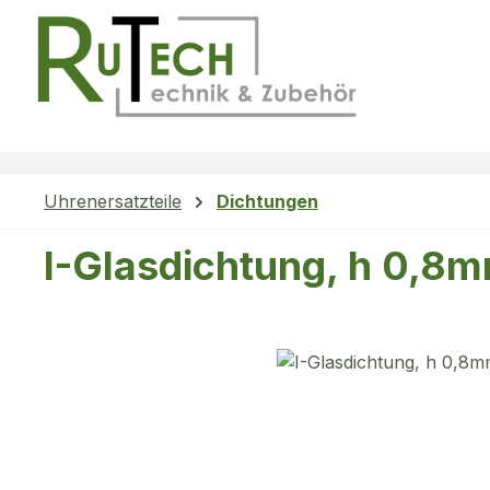
m Hauptinhalt springen
Zur Suche springen
Zur Hauptnavigation springen
Uhrenersatzteile
Dichtungen
I-Glasdichtung, h 0,8
Bildergalerie überspringen