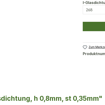
I-Glasdich
Zum Merkze
Produktnu
sdichtung, h 0,8mm, st 0,35mm"