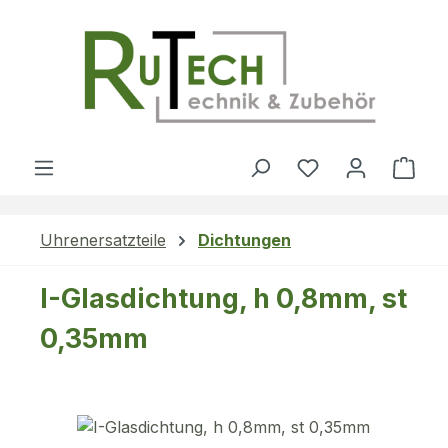
Zum Hauptinhalt springen
Du hast 0 Produ
Ware
Uhrenersatzteile
Dichtungen
I-Glasdichtung, h 0,8mm, st
0,35mm
Bildergalerie überspringen