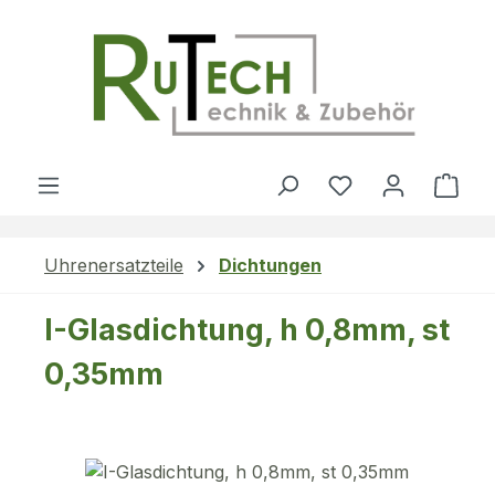
Zum Hauptinhalt springen
Du hast 0 Produ
Ware
Uhrenersatzteile
Dichtungen
I-Glasdichtung, h 0,8mm, st
0,35mm
Bildergalerie überspringen