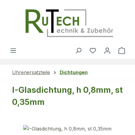
Zum Hauptinhalt springen
Du hast 0 Produ
Ware
Uhrenersatzteile
Dichtungen
I-Glasdichtung, h 0,8mm, st
0,35mm
Bildergalerie überspringen