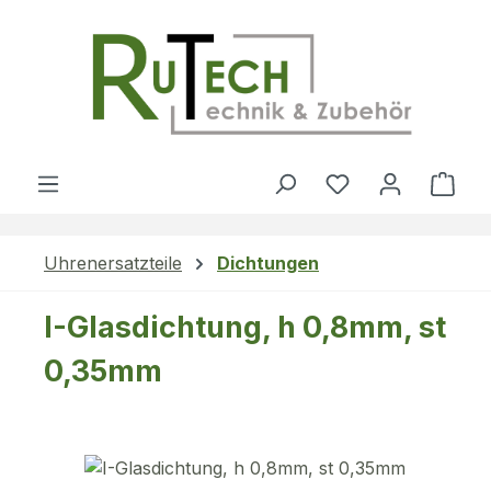
Zum Hauptinhalt springen
Du hast 0 Produ
Ware
Uhrenersatzteile
Dichtungen
I-Glasdichtung, h 0,8mm, st
0,35mm
Bildergalerie überspringen