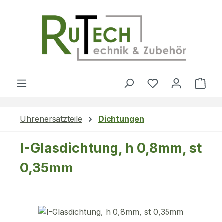
Zum Hauptinhalt springen
Du hast 0 Produ
Ware
Uhrenersatzteile
Dichtungen
I-Glasdichtung, h 0,8mm, st
0,35mm
Bildergalerie überspringen