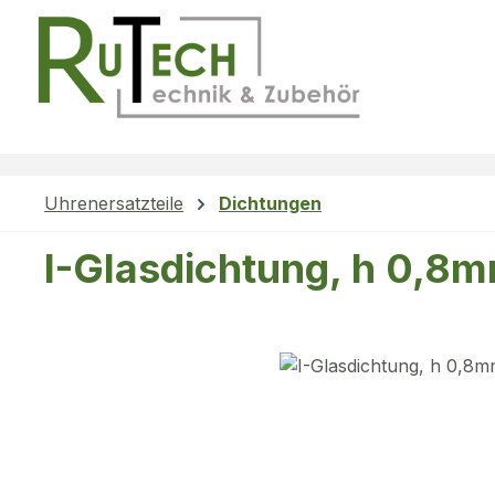
m Hauptinhalt springen
Zur Suche springen
Zur Hauptnavigation springen
Uhrenersatzteile
Dichtungen
I-Glasdichtung, h 0,8
Bildergalerie überspringen