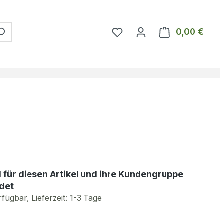
Du hast 0 Produkte auf 
0,00 €
Ware
d für diesen Artikel und ihre Kundengruppe
det
fügbar, Lieferzeit: 1-3 Tage