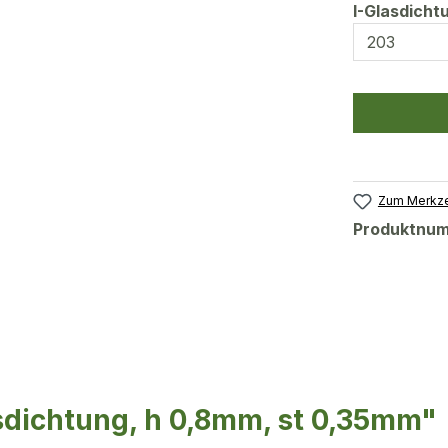
I-Glasdich
Zum Merkze
Produktnu
sdichtung, h 0,8mm, st 0,35mm"