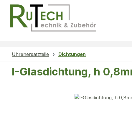
m Hauptinhalt springen
Zur Suche springen
Zur Hauptnavigation springen
Uhrenersatzteile
Dichtungen
I-Glasdichtung, h 0,8
Bildergalerie überspringen