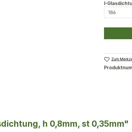
I-Glasdich
Zum Merkze
Produktnu
sdichtung, h 0,8mm, st 0,35mm"