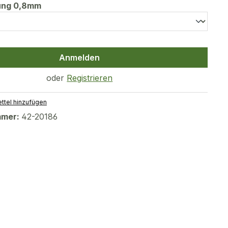
auswählen
tung 0,8mm
Anmelden
oder
Registrieren
ttel hinzufügen
mmer:
42-20186