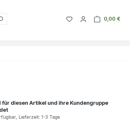
Du hast 0 Produkte auf 
0,00 €
Ware
d für diesen Artikel und ihre Kundengruppe
det
fügbar, Lieferzeit: 1-3 Tage