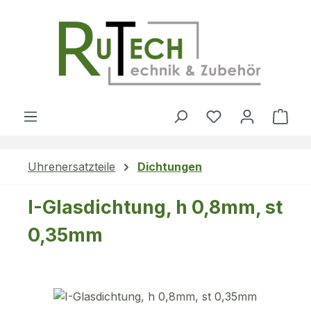
Zum Hauptinhalt springen
Du hast 0 Produ
Ware
Uhrenersatzteile
Dichtungen
I-Glasdichtung, h 0,8mm, st
0,35mm
Bildergalerie überspringen