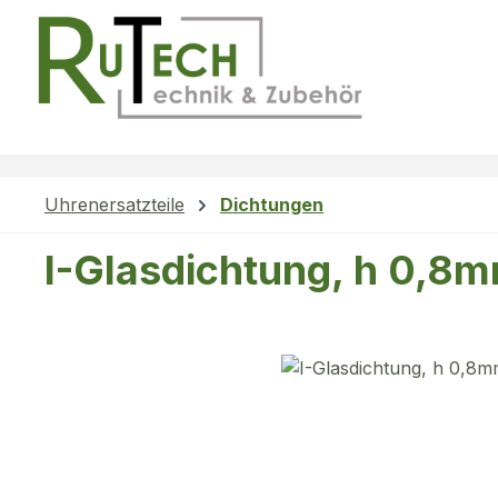
m Hauptinhalt springen
Zur Suche springen
Zur Hauptnavigation springen
Uhrenersatzteile
Dichtungen
I-Glasdichtung, h 0,8
Bildergalerie überspringen