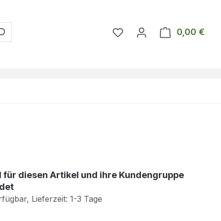
Du hast 0 Produkte auf 
0,00 €
Ware
d für diesen Artikel und ihre Kundengruppe
det
fügbar, Lieferzeit: 1-3 Tage