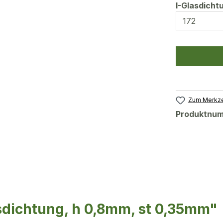
I-Glasdich
Zum Merkze
Produktnu
sdichtung, h 0,8mm, st 0,35mm"