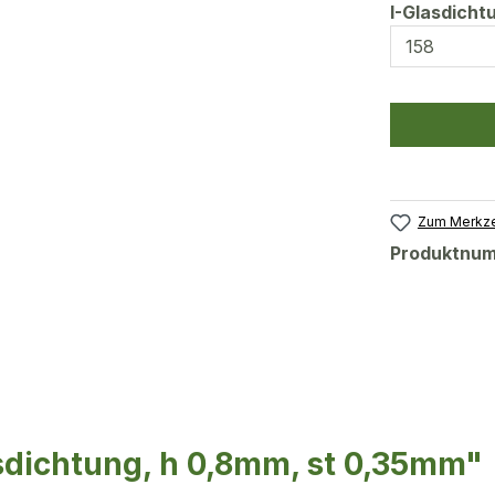
I-Glasdich
Zum Merkze
Produktnu
sdichtung, h 0,8mm, st 0,35mm"