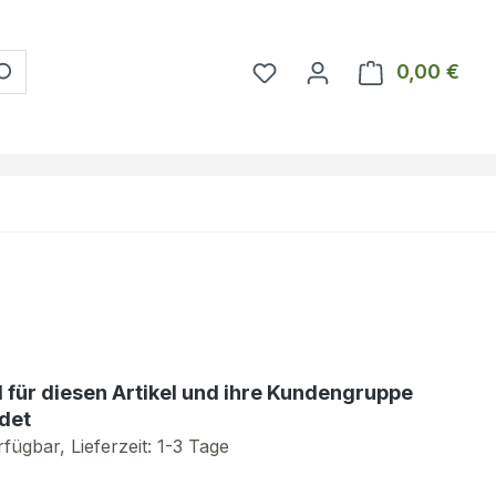
Du hast 0 Produkte auf 
0,00 €
Ware
d für diesen Artikel und ihre Kundengruppe
det
fügbar, Lieferzeit: 1-3 Tage