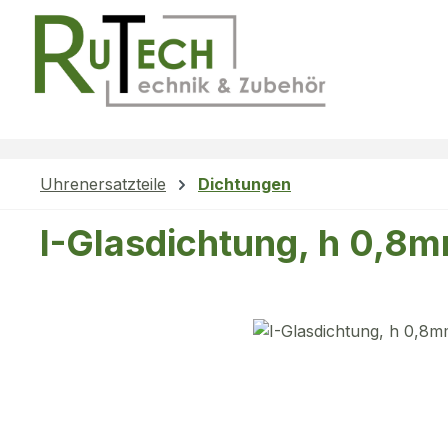
m Hauptinhalt springen
Zur Suche springen
Zur Hauptnavigation springen
Uhrenersatzteile
Dichtungen
I-Glasdichtung, h 0,8
Bildergalerie überspringen