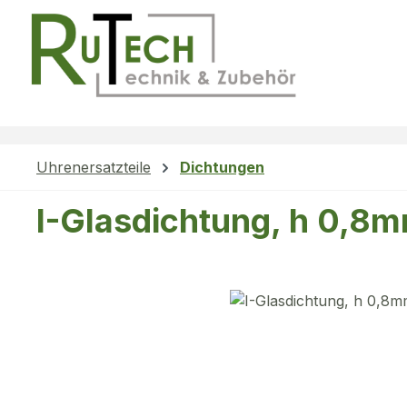
m Hauptinhalt springen
Zur Suche springen
Zur Hauptnavigation springen
Uhrenersatzteile
Dichtungen
I-Glasdichtung, h 0,8
Bildergalerie überspringen