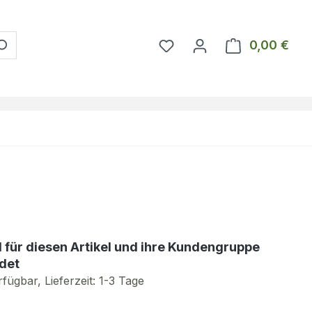
Du hast 0 Produkte auf 
0,00 €
Ware
d für diesen Artikel und ihre Kundengruppe
det
fügbar, Lieferzeit: 1-3 Tage