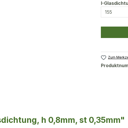
I-Glasdich
Zum Merkze
Produktnu
sdichtung, h 0,8mm, st 0,35mm"