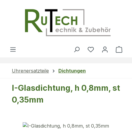
Zum Hauptinhalt springen
Du hast 0 Produ
Ware
Uhrenersatzteile
Dichtungen
I-Glasdichtung, h 0,8mm, st
0,35mm
Bildergalerie überspringen