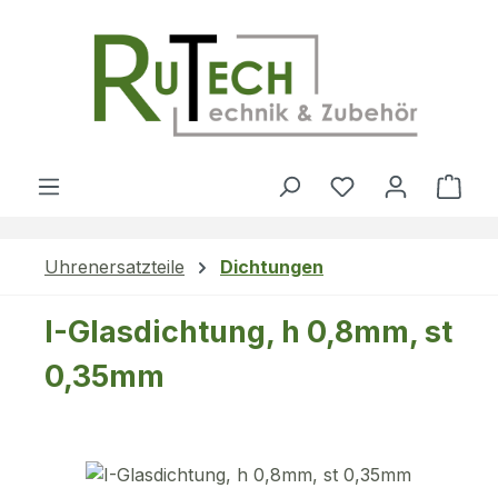
Zum Hauptinhalt springen
Du hast 0 Produ
Ware
Uhrenersatzteile
Dichtungen
I-Glasdichtung, h 0,8mm, st
0,35mm
Bildergalerie überspringen