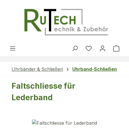
Zum Hauptinhalt springen
Du hast 0 Produ
Ware
Uhrbänder & Schließen
Uhrband-Schließen
Faltschliesse für
Lederband
Bildergalerie überspringen