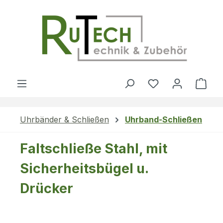
Zum Hauptinhalt springen
Du hast 0 Produ
Ware
Uhrbänder & Schließen
Uhrband-Schließen
Faltschließe Stahl, mit
Sicherheitsbügel u.
Drücker