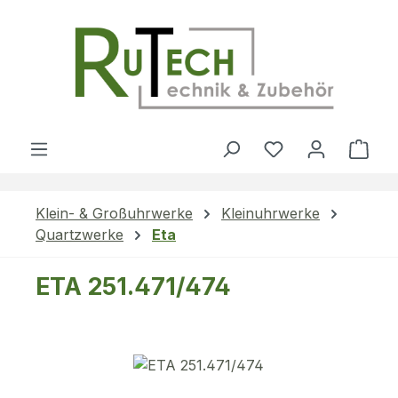
Zum Hauptinhalt springen
Du hast 0 Produ
Ware
Klein- & Großuhrwerke
Kleinuhrwerke
Quartzwerke
Eta
ETA 251.471/474
Bildergalerie überspringen