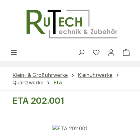
Zum Hauptinhalt springen
Du hast 0 Produ
Ware
Klein- & Großuhrwerke
Kleinuhrwerke
Quartzwerke
Eta
ETA 202.001
Bildergalerie überspringen