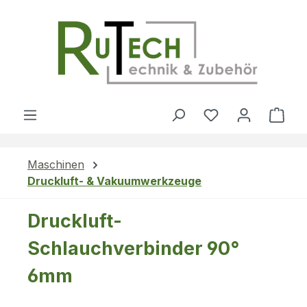
Zum Hauptinhalt springen
Du hast 0 Produ
Ware
Maschinen
Druckluft- & Vakuumwerkzeuge
Druckluft-
Schlauchverbinder 90°
6mm