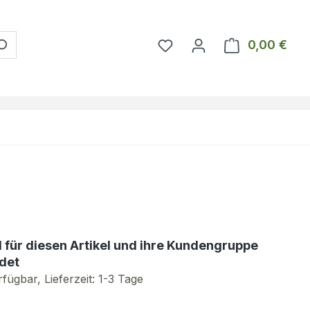
Du hast 0 Produkte auf 
0,00 €
Ware
d für diesen Artikel und ihre Kundengruppe
det
fügbar, Lieferzeit: 1-3 Tage