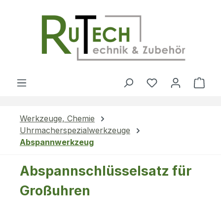
Zum Hauptinhalt springen
Du hast 0 Produ
Ware
Werkzeuge, Chemie
Uhrmacherspezialwerkzeuge
Abspannwerkzeug
Abspannschlüsselsatz für
Großuhren