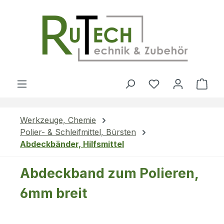
Zum Hauptinhalt springen
Du hast 0 Produ
Ware
Werkzeuge, Chemie
Polier- & Schleifmittel, Bürsten
Abdeckbänder, Hilfsmittel
Abdeckband zum Polieren,
6mm breit