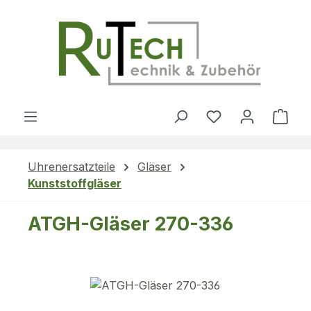
Zum Hauptinhalt springen
Du hast 0 Produ
Ware
Uhrenersatzteile
Gläser
Kunststoffgläser
ATGH-Gläser 270-336
Bildergalerie überspringen