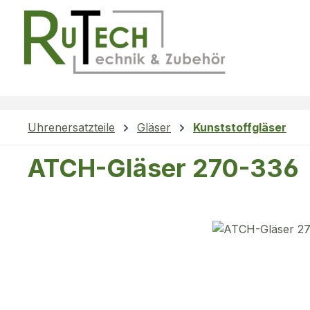
m Hauptinhalt springen
Zur Suche springen
Zur Hauptnavigation springen
Uhrenersatzteile
Gläser
Kunststoffgläser
ATCH-Gläser 270-336
Bildergalerie überspringen