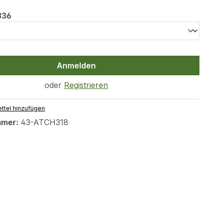
auswählen
336
Anmelden
oder
Registrieren
ttel hinzufügen
mmer:
43-ATCH318