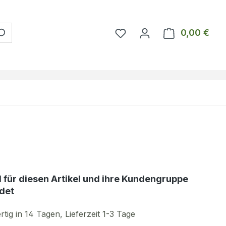
Du hast 0 Produkte auf 
0,00 €
Ware
d für diesen Artikel und ihre Kundengruppe
det
tig in 14 Tagen, Lieferzeit 1-3 Tage