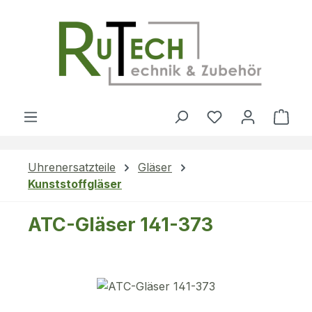
Zum Hauptinhalt springen
Du hast 0 Produ
Ware
Uhrenersatzteile
Gläser
Kunststoffgläser
ATC-Gläser 141-373
Bildergalerie überspringen