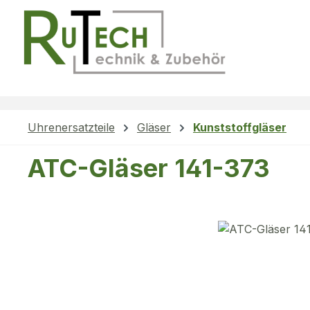
m Hauptinhalt springen
Zur Suche springen
Zur Hauptnavigation springen
Uhrenersatzteile
Gläser
Kunststoffgläser
ATC-Gläser 141-373
Bildergalerie überspringen