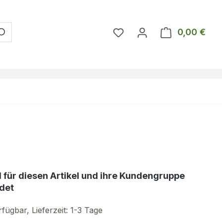
Du hast 0 Produkte auf 
0,00 €
Ware
d für diesen Artikel und ihre Kundengruppe
det
fügbar, Lieferzeit: 1-3 Tage