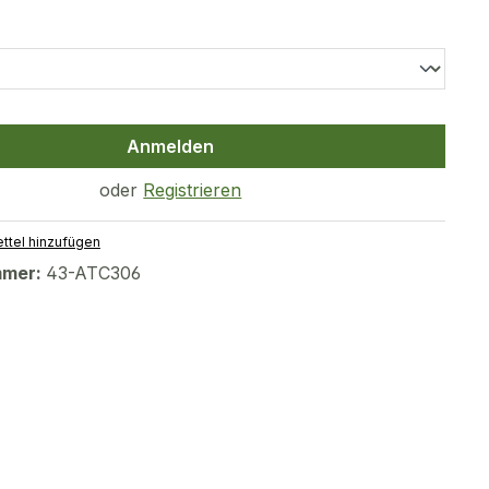
uswählen
Anmelden
oder
Registrieren
ttel hinzufügen
mmer:
43-ATC306