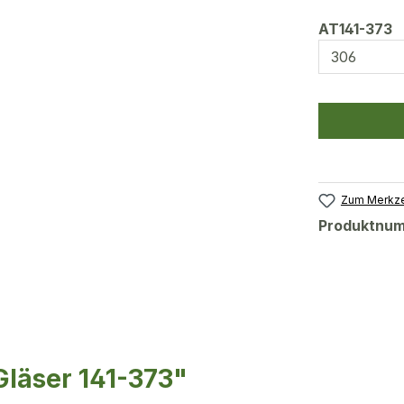
a
AT141-373
Zum Merkze
Produktnu
läser 141-373"