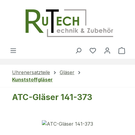
Zum Hauptinhalt springen
Du hast 0 Produ
Ware
Uhrenersatzteile
Gläser
Kunststoffgläser
ATC-Gläser 141-373
Bildergalerie überspringen