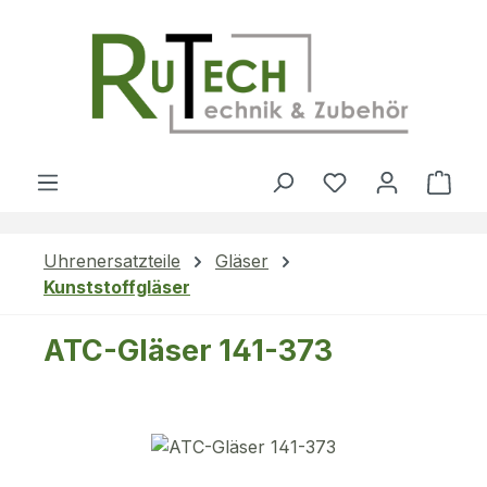
Zum Hauptinhalt springen
Du hast 0 Produ
Ware
Uhrenersatzteile
Gläser
Kunststoffgläser
ATC-Gläser 141-373
Bildergalerie überspringen