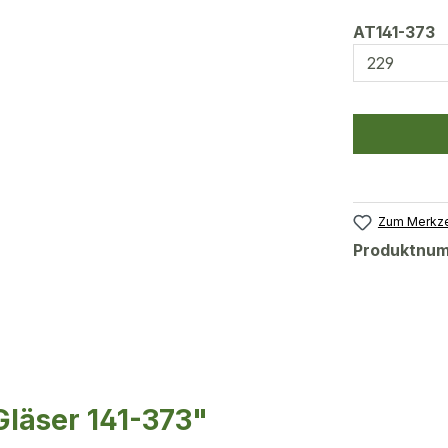
a
AT141-373
Zum Merkze
Produktnu
läser 141-373"