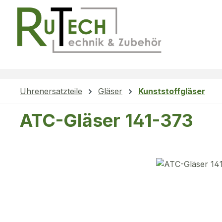
m Hauptinhalt springen
Zur Suche springen
Zur Hauptnavigation springen
Uhrenersatzteile
Gläser
Kunststoffgläser
ATC-Gläser 141-373
Bildergalerie überspringen