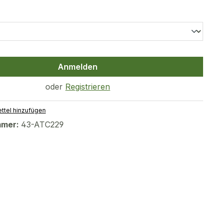
uswählen
Anmelden
oder
Registrieren
ttel hinzufügen
mmer:
43-ATC229