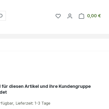
Du hast 0 Produkte auf 
0,00 €
Ware
d für diesen Artikel und ihre Kundengruppe
det
fügbar, Lieferzeit: 1-3 Tage