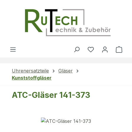
Zum Hauptinhalt springen
Du hast 0 Produ
Ware
Uhrenersatzteile
Gläser
Kunststoffgläser
ATC-Gläser 141-373
Bildergalerie überspringen