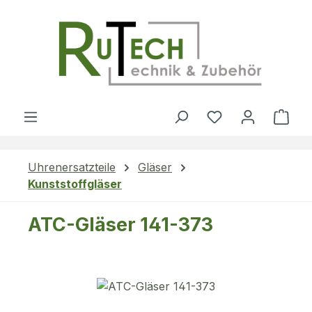
Zum Hauptinhalt springen
Du hast 0 Produ
Ware
Uhrenersatzteile
Gläser
Kunststoffgläser
ATC-Gläser 141-373
Bildergalerie überspringen